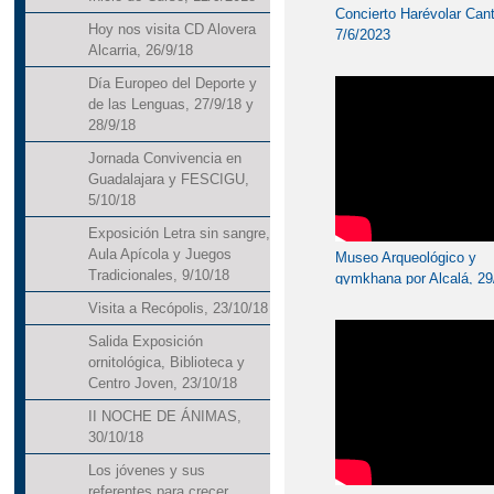
Concierto Harévolar Cant
Hoy nos visita CD Alovera
7/6/2023
Alcarria, 26/9/18
Día Europeo del Deporte y
de las Lenguas, 27/9/18 y
28/9/18
Jornada Convivencia en
Guadalajara y FESCIGU,
5/10/18
Exposición Letra sin sangre,
Aula Apícola y Juegos
Museo Arqueológico y
Tradicionales, 9/10/18
gymkhana por Alcalá, 29
Visita a Recópolis, 23/10/18
Salida Exposición
ornitológica, Biblioteca y
Centro Joven, 23/10/18
II NOCHE DE ÁNIMAS,
30/10/18
Los jóvenes y sus
referentes para crecer,