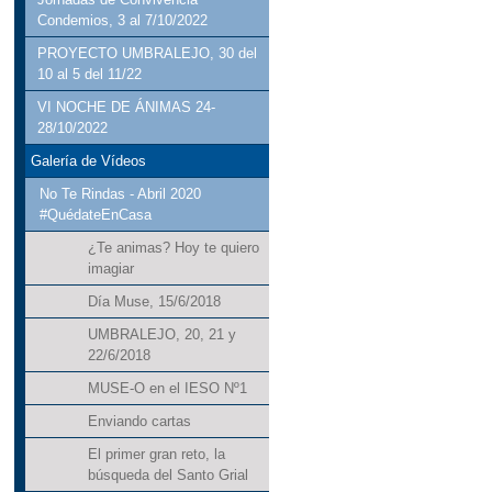
Condemios, 3 al 7/10/2022
PROYECTO UMBRALEJO, 30 del
10 al 5 del 11/22
VI NOCHE DE ÁNIMAS 24-
28/10/2022
Galería de Vídeos
No Te Rindas - Abril 2020
#QuédateEnCasa
¿Te animas? Hoy te quiero
imagiar
Día Muse, 15/6/2018
UMBRALEJO, 20, 21 y
22/6/2018
MUSE-O en el IESO Nº1
Enviando cartas
El primer gran reto, la
búsqueda del Santo Grial