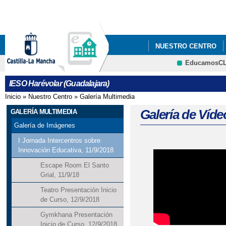
Pa
co
pri
NUESTRO CENTRO
EducamosC
ANUNCIOS Y PREMIO
CRFP
IESO Harévolar (Guadalajara)
Inicio
»
Nuestro Centro
»
Galería Multimedia
Se encuentra usted aquí
Galería de Víde
GALERÍA MULTIMEDIA
Galería de Imágenes
I Jornada Intercentros sobre
Innovación Educativa, 11/9/2018
Páginas
Escape Room El Santo
Grial, 11/9/18
Teatro Presentación Inicio
de Curso, 12/9/2018
Gymkhana Presentación
Inicio de Curso, 12/9/2018