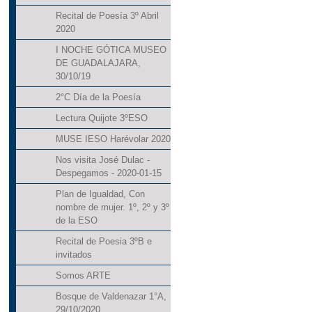
Recital de Poesía 3º Abril
2020
I NOCHE GÓTICA MUSEO
DE GUADALAJARA,
30/10/19
2°C Día de la Poesía
Lectura Quijote 3ºESO
MUSE IESO Harévolar 2020
Nos visita José Dulac -
Despegamos - 2020-01-15
Plan de Igualdad, Con
nombre de mujer. 1º, 2º y 3º
de la ESO
Recital de Poesia 3ºB e
invitados
Somos ARTE
Bosque de Valdenazar 1°A,
29/10/2020