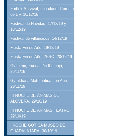
Fartlek Survival, una clase diferente
de EF, 16/12/19
Festival de Navidad, 17/12/19 y
18/12/19
Festival de villancicos, 14/12/19
Fiesta Fin de Año, 19/12/19
Fiesta Fin de Año, 2ESO, 20/12/19
Glackma, Fundación Ibercaja,
29/11/19
Gymkhana Matemática con App,
29/11/19
III NOCHE DE ÁNIMAS DE
ALOVERA, 29/10/19
III NOCHE DE ÁNIMAS TEATRO,
29/10/19
I NOCHE GÓTICA MUSEO DE
GUADALAJARA, 30/10/19