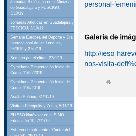
Jornadas Biológicas en el Minizoo
personal-femeni
de Guadalajara y FESCIGU,
3/10/19
Jornadas Atléticas en Guadalajara y
FESCIGU, 3/10/19
Galería de imá
Semana Europea del Deporte y Día
Internacional de las Lenguas,
26/9/19 y 27/9/19
http://ieso-hare
Semana por el clima, 27/9/19
nos-visita-def
Gymkhana Presentación Inicio de
Curso, 11/09/2019
Gymkhana Presentación Inicio de
Curso, 11/9/2019
Asalto Poético, 31/10/19
Visita a Recópolis y Zorita, 5/11/19
El IESO Harévolar en el SIMO
Educación´19, 7/11/19
Estreno obra de teatro "Cantar del
mío Cid", 29/11/19