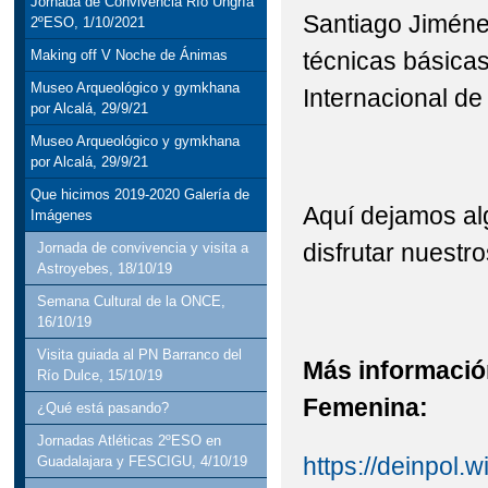
Jornada de Convivencia Río Ungría
Santiago Jiméne
2ºESO, 1/10/2021
técnicas básica
Making off V Noche de Ánimas
Museo Arqueológico y gymkhana
Internacional de 
por Alcalá, 29/9/21
Museo Arqueológico y gymkhana
por Alcalá, 29/9/21
Que hicimos 2019-2020 Galería de
Aquí dejamos al
Imágenes
disfrutar nuest
Jornada de convivencia y visita a
Astroyebes, 18/10/19
Semana Cultural de la ONCE,
16/10/19
Visita guiada al PN Barranco del
Más informació
Río Dulce, 15/10/19
Femenina:
¿Qué está pasando?
Jornadas Atléticas 2ºESO en
https://deinpol.
Guadalajara y FESCIGU, 4/10/19