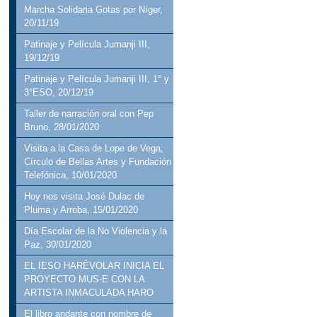
Marcha Solidaria Gotas por Níger,
20/11/19
Patinaje y Película Jumanji III,
19/12/19
Patinaje y Película Jumanji III, 1° y
3°ESO, 20/12/19
Taller de narración oral con Pep
Bruno, 28/01/2020
Visita a la Casa de Lope de Vega,
Círculo de Bellas Artes y Fundación
Telefónica, 10/01/2020
Hoy nos visita José Dulac de
Pluma y Arroba, 15/01/2020
Día Escolar de la No Violencia y la
Paz, 30/01/2020
EL IESO HARÉVOLAR INICIA EL
PROYECTO MUS-E CON LA
ARTISTA INMACULADA HARO
El libro andante con nombre de