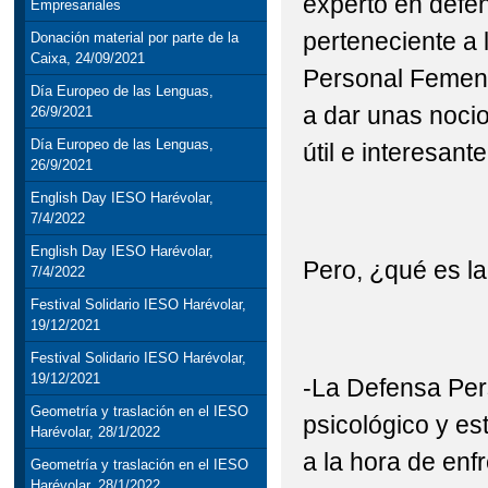
experto en defe
Empresariales
perteneciente a
Donación material por parte de la
Caixa, 24/09/2021
Personal Femeni
Día Europeo de las Lenguas,
a dar unas noci
26/9/2021
Día Europeo de las Lenguas,
útil e interesante
26/9/2021
English Day IESO Harévolar,
7/4/2022
English Day IESO Harévolar,
Pero, ¿qué es l
7/4/2022
Festival Solidario IESO Harévolar,
19/12/2021
Festival Solidario IESO Harévolar,
19/12/2021
-La Defensa Pers
Geometría y traslación en el IESO
psicológico y es
Harévolar, 28/1/2022
a la hora de enf
Geometría y traslación en el IESO
Harévolar, 28/1/2022