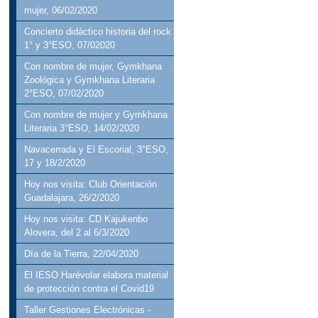
mujer, 06/02/2020
Concierto didáctico historia del rock
1° y 3°ESO, 07/02020
Con nombre de mujer, Gymkhana
Zoológica y Gymkhana Literaria
2°ESO, 07/02/2020
Con nombre de mujer y Gymkhana
Literaria 3°ESO, 14/02/2020
Navacerrada y El Escorial, 3°ESO,
17 y 18/2/2020
Hoy nos visita: Club Orientación
Guadalajara, 26/2/2020
Hoy nos visita: CD Kajukenbo
Alovera, del 2 al 6/3/2020
Día de la Tierra, 22/04/2020
El IESO Harévolar elabora material
de protección contra el Covid19
Taller Gestiones Electrónicas -