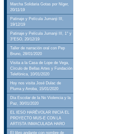
Marcha Solidaria Gotas por Níger,
20/11/19
Patinaje y Película Jumanji III,
19/12/19
Patinaje y Película Jumanji III, 1° y
3°ESO, 20/12/19
Taller de narración oral con Pep
Bruno, 28/01/2020
Visita a la Casa de Lope de Vega,
Círculo de Bellas Artes y Fundación
Telefónica, 10/01/2020
Hoy nos visita José Dulac de
Pluma y Arroba, 15/01/2020
Día Escolar de la No Violencia y la
Paz, 30/01/2020
EL IESO HARÉVOLAR INICIA EL
PROYECTO MUS-E CON LA
ARTISTA INMACULADA HARO
El libro andante con nombre de