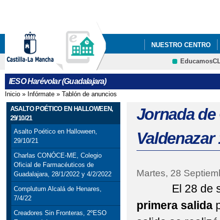
Pa
co
pri
NUESTRO CENTRO
EducamosC
ANUNCIOS Y PREMIO
CRFP
IESO Harévolar (Guadalajara)
Inicio
»
Infórmate
»
Tablón de anuncios
Se encuentra usted aquí
ASALTO POÉTICO EN HALLOWEEN,
Jornada de
29/10/21
Asalto Poético en Halloween,
Valdenazar 
29/10/21
Charlas CONÓCE-ME, Colegio
Oficial de Farmacéuticos de
Martes, 28 Septiem
Guadalajara, 28/1/2022 y 4/2/2022
El 28 de sept
Complutum Alcalá de Henares,
7/4/22
primera salida
p
Creadores Sin Fronteras, 2ºESO