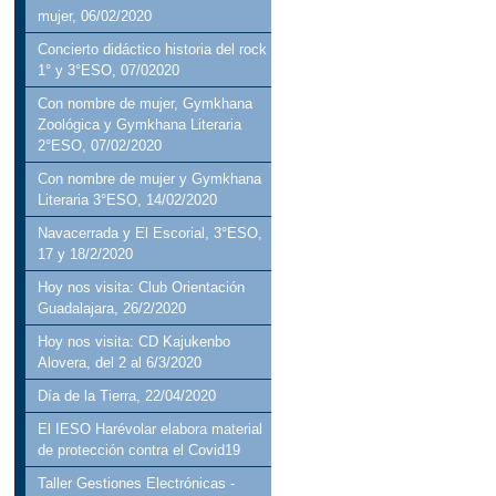
mujer, 06/02/2020
Concierto didáctico historia del rock
1° y 3°ESO, 07/02020
Con nombre de mujer, Gymkhana
Zoológica y Gymkhana Literaria
2°ESO, 07/02/2020
Con nombre de mujer y Gymkhana
Literaria 3°ESO, 14/02/2020
Navacerrada y El Escorial, 3°ESO,
17 y 18/2/2020
Hoy nos visita: Club Orientación
Guadalajara, 26/2/2020
Hoy nos visita: CD Kajukenbo
Alovera, del 2 al 6/3/2020
Día de la Tierra, 22/04/2020
El IESO Harévolar elabora material
de protección contra el Covid19
Taller Gestiones Electrónicas -