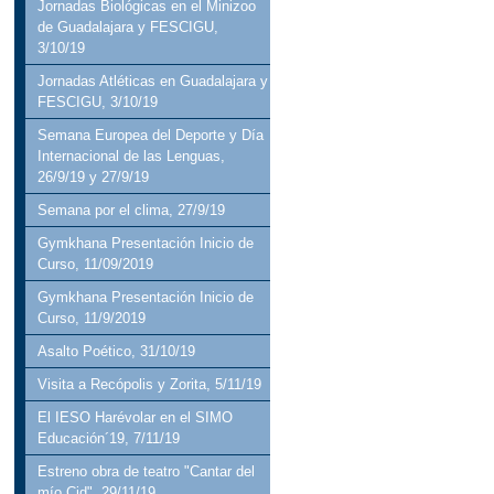
Jornadas Biológicas en el Minizoo
de Guadalajara y FESCIGU,
3/10/19
Jornadas Atléticas en Guadalajara y
FESCIGU, 3/10/19
Semana Europea del Deporte y Día
Internacional de las Lenguas,
26/9/19 y 27/9/19
Semana por el clima, 27/9/19
Gymkhana Presentación Inicio de
Curso, 11/09/2019
Gymkhana Presentación Inicio de
Curso, 11/9/2019
Asalto Poético, 31/10/19
Visita a Recópolis y Zorita, 5/11/19
El IESO Harévolar en el SIMO
Educación´19, 7/11/19
Estreno obra de teatro "Cantar del
mío Cid", 29/11/19