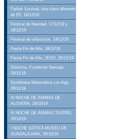
Fartlek Survival, una clase diferente
de EF, 16/12/19
Festival de Navidad, 17/12/19 y
18/12/19
Festival de villancicos, 14/12/19
Fiesta Fin de Año, 19/12/19
Fiesta Fin de Año, 2ESO, 20/12/19
Glackma, Fundación Ibercaja,
29/11/19
Gymkhana Matemática con App,
29/11/19
III NOCHE DE ÁNIMAS DE
ALOVERA, 29/10/19
III NOCHE DE ÁNIMAS TEATRO,
29/10/19
I NOCHE GÓTICA MUSEO DE
GUADALAJARA, 30/10/19