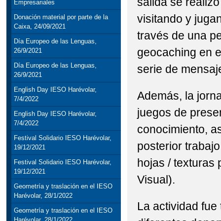
salida se realiz
Empresariales
visitando y juga
Donación material por parte de la
Caixa, 24/09/2021
través de una p
Día Europeo de las Lenguas,
geocaching en e
26/9/2021
Día Europeo de las Lenguas,
serie de mensaje
26/9/2021
English Day IESO Harévolar,
Además, la jorn
7/4/2022
juegos de presen
English Day IESO Harévolar,
7/4/2022
conocimiento, a
Festival Solidario IESO Harévolar,
posterior trabajo
19/12/2021
hojas / texturas
Festival Solidario IESO Harévolar,
19/12/2021
Visual).
Geometría y traslación en el IESO
Harévolar, 28/1/2022
La actividad fue
Geometría y traslación en el IESO
Harévolar, 28/1/2022