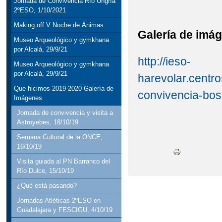
Jornada de Convivencia Río Ungría
2ºESO, 1/10/2021
Making off V Noche de Ánimas
Galería de imá
Museo Arqueológico y gymkhana
por Alcalá, 29/9/21
http://ieso-
Museo Arqueológico y gymkhana
por Alcalá, 29/9/21
harevolar.centr
Que hicimos 2019-2020 Galería de
convivencia-b
Imágenes
Jornada de convivencia y visita a
Astroyebes, 18/10/19
Semana Cultural de la ONCE,
16/10/19
Visita guiada al PN Barranco del
Río Dulce, 15/10/19
¿Qué está pasando?
Jornadas Atléticas 2ºESO en
Guadalajara y FESCIGU, 4/10/19