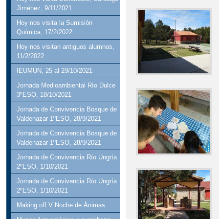
Jiménez, 9/11/2021
Hoy nos visita la Sumisión
Química, 17/2/2022
Hoy nos visitan antiguos alumnos,
11/2/2022
IEUMUN, 25 al 29/10/2021
Jornada Medioambiental Río Dulce
3ºESO, 18/10/2021
Jornada de Convivencia Bosque de
Valdenazar 1ºESO, 28/9/2021
Jornada de Convivencia Bosque de
Valdenazar 1ºESO, 28/9/2021
Jornada de Convivencia Río Ungría
2ºESO, 1/10/2021
Jornada de Convivencia Río Ungría
2ºESO, 1/10/2021
Making off V Noche de Ánimas