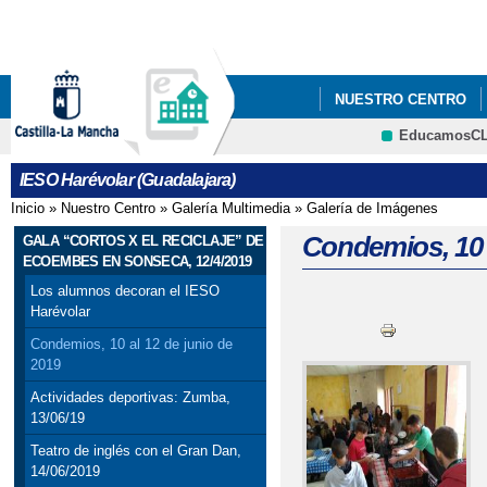
Pa
co
pri
NUESTRO CENTRO
EducamosC
ANUNCIOS Y PREMIO
CRFP
IESO Harévolar (Guadalajara)
Inicio
»
Nuestro Centro
»
Galería Multimedia
»
Galería de Imágenes
Se encuentra usted aquí
Condemios, 10 a
GALA “CORTOS X EL RECICLAJE” DE
ECOEMBES EN SONSECA, 12/4/2019
Los alumnos decoran el IESO
Harévolar
Condemios, 10 al 12 de junio de
2019
Actividades deportivas: Zumba,
13/06/19
Teatro de inglés con el Gran Dan,
14/06/2019