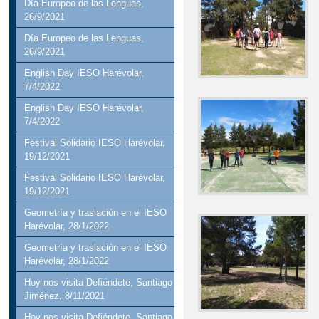
Día Europeo de las Lenguas,
26/9/2021
Día Europeo de las Lenguas,
26/9/2021
English Day IESO Harévolar,
7/4/2022
English Day IESO Harévolar,
7/4/2022
Festival Solidario IESO Harévolar,
19/12/2021
Festival Solidario IESO Harévolar,
19/12/2021
Geometría y traslación en el IESO
Harévolar, 28/1/2022
Geometría y traslación en el IESO
Harévolar, 28/1/2022
Hoy nos visita Defiéndete, Santiago
Jiménez, 8/11/2021
Hoy nos visita Defiéndete, Santiago