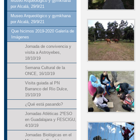
Museo Arqueológico y gymkhana
por Alcalá, 29/9/21
Museo Arqueológico y gymkhana
por Alcalá, 29/9/21
Que hicimos 2019-2020 Galería de
Imágenes
Jornada de convivencia y
visita a Astroyebes,
18/10/19
Semana Cultural de la
ONCE, 16/10/19
Visita guiada al PN
Barranco del Río Dulce,
15/10/19
¿Qué está pasando?
Jornadas Atléticas 2ºESO
en Guadalajara y FESCIGU,
4/10/19
Jornadas Biológicas en el