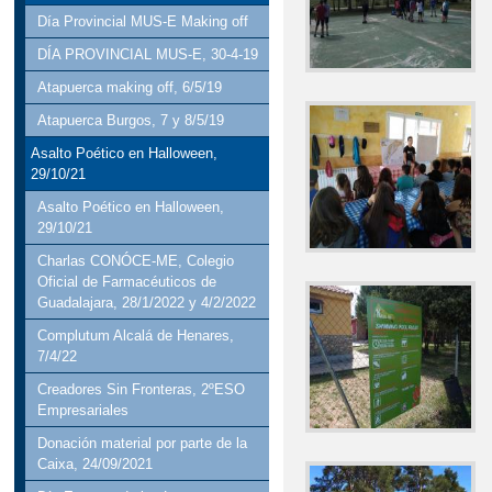
Día Provincial MUS-E Making off
DÍA PROVINCIAL MUS-E, 30-4-19
Atapuerca making off, 6/5/19
Atapuerca Burgos, 7 y 8/5/19
Asalto Poético en Halloween,
29/10/21
Asalto Poético en Halloween,
29/10/21
Charlas CONÓCE-ME, Colegio
Oficial de Farmacéuticos de
Guadalajara, 28/1/2022 y 4/2/2022
Complutum Alcalá de Henares,
7/4/22
Creadores Sin Fronteras, 2ºESO
Empresariales
Donación material por parte de la
Caixa, 24/09/2021