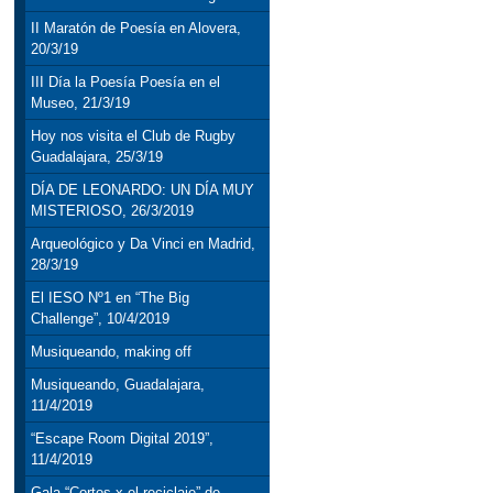
II Maratón de Poesía en Alovera,
20/3/19
III Día la Poesía Poesía en el
Museo, 21/3/19
Hoy nos visita el Club de Rugby
Guadalajara, 25/3/19
DÍA DE LEONARDO: UN DÍA MUY
MISTERIOSO, 26/3/2019
Arqueológico y Da Vinci en Madrid,
28/3/19
El IESO Nº1 en “The Big
Challenge”, 10/4/2019
Musiqueando, making off
Musiqueando, Guadalajara,
11/4/2019
“Escape Room Digital 2019”,
11/4/2019
Gala “Cortos x el reciclaje” de