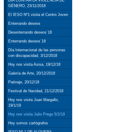
DÍA CONTRA LA VIOLENCIA DE
GÉNERO, 23/11/2018
El IESO Nº1 visita el Centro Joven
Enterrando deseos
Desenterrando deseos´18
Enterrando deseos´18
Día Internacional de las personas
con discapacidad, 3/12/2018
Hoy nos visita Asisa, 19/12/18
Galería de Arte, 20/12/2018
Patinaje, 20/12/18
Festival de Navidad, 21/12/2018
Hoy nos visita Juan Margallo,
19/1/19
Hoy nos visita Julio Prego 5/2/19
Hoy somos cartógrafos
IESO Nº 1 DE ALOVERA,