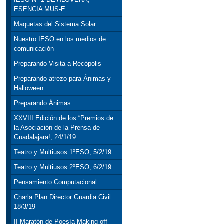
ESENCIA MUS-E
Maquetas del Sistema Solar
Nuestro IESO en los medios de
comunicación
Preparando Visita a Recópolis
Preparando atrezo para Ánimas y
Halloween
Preparando Ánimas
XXVIII Edición de los “Premios de
la Asociación de la Prensa de
Guadalajara!, 24/1/19
Teatro y Multiusos 1ºESO, 5/2/19
Teatro y Multiusos 2ºESO, 6/2/19
Pensamiento Computacional
Charla Plan Director Guardia Civil
18/3/19
II Maratón de Poesía Making off