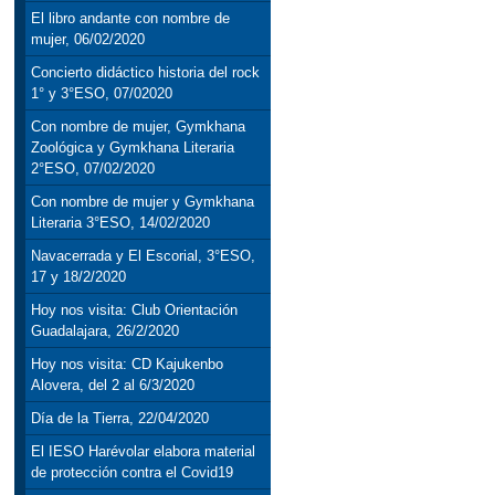
El libro andante con nombre de
mujer, 06/02/2020
Concierto didáctico historia del rock
1° y 3°ESO, 07/02020
Con nombre de mujer, Gymkhana
Zoológica y Gymkhana Literaria
2°ESO, 07/02/2020
Con nombre de mujer y Gymkhana
Literaria 3°ESO, 14/02/2020
Navacerrada y El Escorial, 3°ESO,
17 y 18/2/2020
Hoy nos visita: Club Orientación
Guadalajara, 26/2/2020
Hoy nos visita: CD Kajukenbo
Alovera, del 2 al 6/3/2020
Día de la Tierra, 22/04/2020
El IESO Harévolar elabora material
de protección contra el Covid19