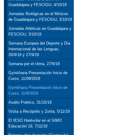
Guadalajara y FESCIGU, 4/10/19
Jornadas Biológicas en el Minizoo
de Guadalajara y FESCIGU, 3/10/19
Jornadas Atléticas en Guadalajara y
FESCIGU, 3/10/19
Semana Europea del Deporte y Día
Internacional de las Lenguas,
26/9/19 y 27/9/19
Semana por el clima, 27/9/19
Gymkhana Presentación Inicio de
Curso, 11/09/2019
Gymkhana Presentación Inicio de
Curso, 11/9/2019
Asalto Poético, 31/10/19
Visita a Recópolis y Zorita, 5/11/19
El IESO Harévolar en el SIMO
Educación´19, 7/11/19