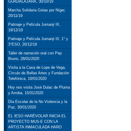
GUADALAJARA, 30/10/19
Marcha Solidaria Gotas por Níger,
20/11/19
Patinaje y Película Jumanji III,
19/12/19
Patinaje y Película Jumanji III, 1° y
3°ESO, 20/12/19
Taller de narración oral con Pep
Bruno, 28/01/2020
Visita a la Casa de Lope de Vega,
Círculo de Bellas Artes y Fundación
Telefónica, 10/01/2020
Hoy nos visita José Dulac de Pluma
y Arroba, 15/01/2020
Día Escolar de la No Violencia y la
Paz, 30/01/2020
EL IESO HARÉVOLAR INICIA EL
PROYECTO MUS-E CON LA
ARTISTA INMACULADA HARO