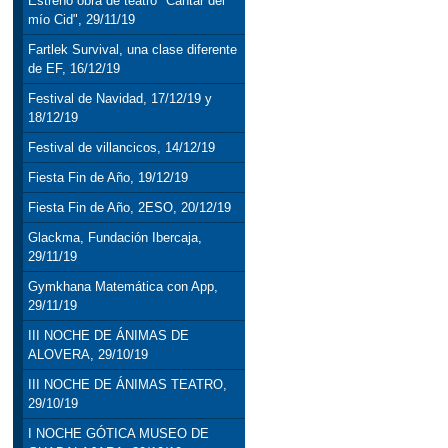
Estreno obra de teatro "Cantar del
mío Cid", 29/11/19
Fartlek Survival, una clase diferente
de EF, 16/12/19
Festival de Navidad, 17/12/19 y
18/12/19
Festival de villancicos, 14/12/19
Fiesta Fin de Año, 19/12/19
Fiesta Fin de Año, 2ESO, 20/12/19
Glackma, Fundación Ibercaja,
29/11/19
Gymkhana Matemática con App,
29/11/19
III NOCHE DE ÁNIMAS DE
ALOVERA, 29/10/19
III NOCHE DE ÁNIMAS TEATRO,
29/10/19
I NOCHE GÓTICA MUSEO DE