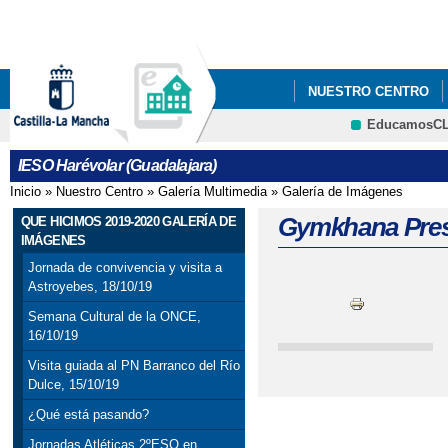
Pa
co
pri
NUESTRO CENTRO
EducamosC
ANUNCIOS Y PREMIO
CRFP
IESO Harévolar (Guadalajara)
Inicio
»
Nuestro Centro
»
Galería Multimedia
»
Galería de Imágenes
Se encuentra usted aquí
Gymkhana Prese
QUE HICIMOS 2019-2020 GALERÍA DE
IMÁGENES
Jornada de convivencia y visita a
Astroyebes, 18/10/19
Semana Cultural de la ONCE,
16/10/19
Visita guiada al PN Barranco del Río
Dulce, 15/10/19
¿Qué está pasando?
Jornadas Atléticas 2ºESO en