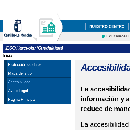
Pa
co
pri
NUESTRO CENTRO
EducamosC
ANUNCIOS Y PREMIO
CRFP
IESO Harévolar (Guadalajara)
Inicio
Se encuentra usted aquí
Accesibilid
Protección de datos
Mapa del sitio
Accesibilidad
La accesibilidad
Aviso Legal
información y a
Página Principal
reduce de maner
La accesibilidad 