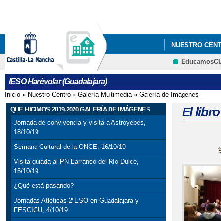
NUESTRO CEN
EducamosC
IESO Harévolar (Guadalajara)
Inicio
»
Nuestro Centro
»
Galería Multimedia
»
Galería de Imágenes
Se encuentra usted aquí
El libr
QUE HICIMOS 2019-2020 GALERÍA DE IMÁGENES
Jornada de convivencia y visita a Astroyebes,
18/10/19
Semana Cultural de la ONCE, 16/10/19
Visita guiada al PN Barranco del Río Dulce,
15/10/19
¿Qué está pasando?
Jornadas Atléticas 2ºESO en Guadalajara y
FESCIGU, 4/10/19