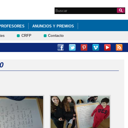
Search this site
Formulario de
búsqueda
PROFESORES
ANUNCIOS Y PREMIOS
tes
CRFP
Contacto
0