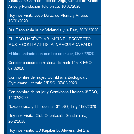
Visita a la Casa de Lope de Vega, Círculo de Bellas
Artes y Fundación Telefónica, 10/01/2020
Hoy nos visita José Dulac de Pluma y Arroba,
15/01/2020
Día Escolar de la No Violencia y la Paz, 30/01/2020
EL IESO HARÉVOLAR INICIA EL PROYECTO
MUS-E CON LA ARTISTA INMACULADA HARO
El libro andante con nombre de mujer, 06/02/2020
Concierto didáctico historia del rock 1° y 3°ESO,
07/02020
Con nombre de mujer, Gymkhana Zoológica y
Gymkhana Literaria 2°ESO, 07/02/2020
Con nombre de mujer y Gymkhana Literaria 3°ESO,
14/02/2020
Navacerrada y El Escorial, 3°ESO, 17 y 18/2/2020
Hoy nos visita: Club Orientación Guadalajara,
26/2/2020
Hoy nos visita: CD Kajukenbo Alovera, del 2 al