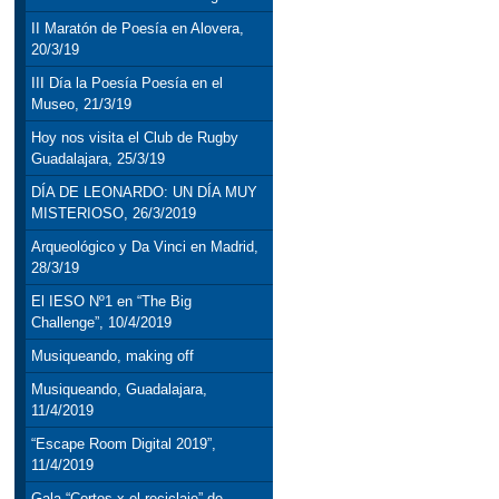
II Maratón de Poesía en Alovera,
20/3/19
III Día la Poesía Poesía en el
Museo, 21/3/19
Hoy nos visita el Club de Rugby
Guadalajara, 25/3/19
DÍA DE LEONARDO: UN DÍA MUY
MISTERIOSO, 26/3/2019
Arqueológico y Da Vinci en Madrid,
28/3/19
El IESO Nº1 en “The Big
Challenge”, 10/4/2019
Musiqueando, making off
Musiqueando, Guadalajara,
11/4/2019
“Escape Room Digital 2019”,
11/4/2019
Gala “Cortos x el reciclaje” de