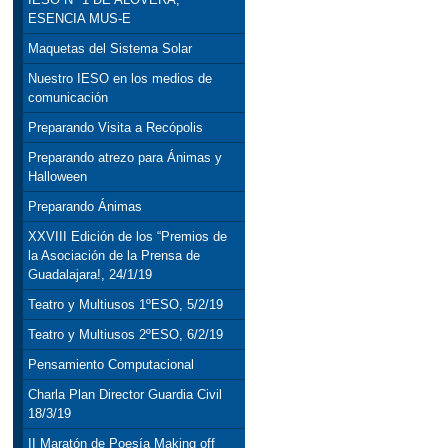
ESENCIA MUS-E
Maquetas del Sistema Solar
Nuestro IESO en los medios de
comunicación
Preparando Visita a Recópolis
Preparando atrezo para Ánimas y
Halloween
Preparando Ánimas
XXVIII Edición de los “Premios de
la Asociación de la Prensa de
Guadalajara!, 24/1/19
Teatro y Multiusos 1ºESO, 5/2/19
Teatro y Multiusos 2ºESO, 6/2/19
Pensamiento Computacional
Charla Plan Director Guardia Civil
18/3/19
II Maratón de Poesía Making off