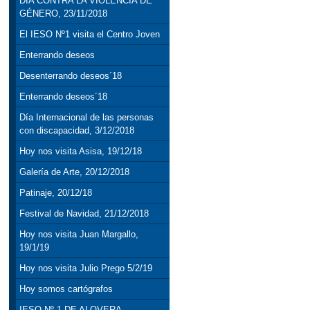
DÍA CONTRA LA VIOLENCIA DE
GÉNERO, 23/11/2018
El IESO Nº1 visita el Centro Joven
Enterrando deseos
Desenterrando deseos´18
Enterrando deseos´18
Día Internacional de las personas
con discapacidad, 3/12/2018
Hoy nos visita Asisa, 19/12/18
Galería de Arte, 20/12/2018
Patinaje, 20/12/18
Festival de Navidad, 21/12/2018
Hoy nos visita Juan Margallo,
19/1/19
Hoy nos visita Julio Prego 5/2/19
Hoy somos cartógrafos
IESO Nº 1 DE ALOVERA,