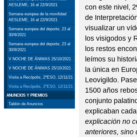
AESLEME, 16 al 22/9/2021
con este nivel, 
Semana europea de la movilidad
de Interpretaci
AESLEME, 16 al 22/9/2021
visualizar un v
Semana europea del deporte, 23 al
30/9/2021
los visigodos y
Semana europea del deporte, 23 al
los restos encon
30/9/2021
leímos su histor
V NOCHE DE ÁNIMAS 25/10/2021
la única en Eur
V NOCHE DE ÁNIMAS 25/10/2021
Visita a Recópolis, 2ºESO, 12/11/21
Leovigildo. Pase
Visita a Recópolis, 2ºESO, 12/11/21
1500 años rebosa
ANUNCIOS Y PREMIOS
conjunto palatin
Tablón de Anuncios
explicaban cada
explicación no c
anteriores, sino