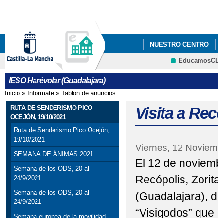
Pa
co
pri
NUESTRO CENTRO
EducamosC
ANUNCIOS Y PREMIO
CRFP
IESO Harévolar (Guadalajara)
Inicio
»
Infórmate
»
Tablón de anuncios
Se encuentra usted aquí
RUTA DE SENDERISMO PICO
Visita a Rec
OCEJÓN, 19/10/2021
Ruta de Senderismo Pico Ocejón,
19/10/2021
Viernes, 12 Noviem
SEMANA DE ÁNIMAS 2021
El 12 de noviembr
Semana de los ODS, 20 al
Recópolis, Zorit
24/9/2021
Semana de los ODS, 20 al
(Guadalajara), d
24/9/2021
“Visigodos” que
Semana europea de la movilidad