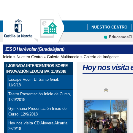
Pa
co
pri
NUESTRO CENTRO
EducamosC
ANUNCIOS Y PREMIO
CRFP
IESO Harévolar (Guadalajara)
Inicio
»
Nuestro Centro
»
Galería Multimedia
»
Galería de Imágenes
Se encuentra usted aquí
Hoy nos visita 
I JORNADA INTERCENTROS SOBRE
INNOVACIÓN EDUCATIVA, 11/9/2018
Escape Room El Santo Grial,
11/9/18
Teatro Presentación Inicio de Curso,
12/9/2018
Gymkhana Presentación Inicio de
Curso, 12/9/2018
Hoy nos visita CD Alovera Alcarria,
26/9/18