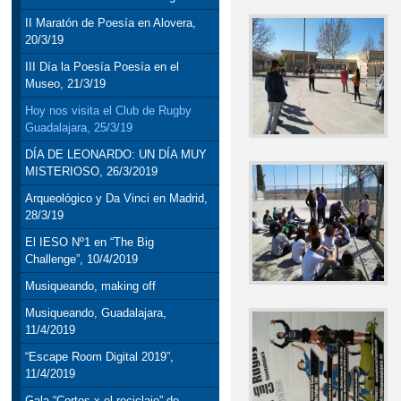
II Maratón de Poesía en Alovera,
20/3/19
III Día la Poesía Poesía en el
Museo, 21/3/19
Hoy nos visita el Club de Rugby
Guadalajara, 25/3/19
DÍA DE LEONARDO: UN DÍA MUY
MISTERIOSO, 26/3/2019
Arqueológico y Da Vinci en Madrid,
28/3/19
El IESO Nº1 en “The Big
Challenge”, 10/4/2019
Musiqueando, making off
Musiqueando, Guadalajara,
11/4/2019
“Escape Room Digital 2019”,
11/4/2019
Gala “Cortos x el reciclaje” de