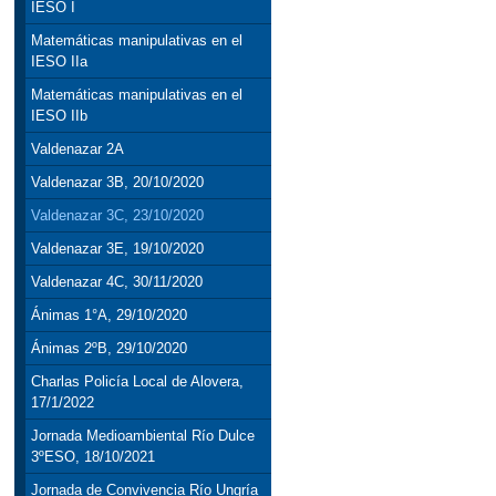
IESO I
Matemáticas manipulativas en el
IESO IIa
Matemáticas manipulativas en el
IESO IIb
Valdenazar 2A
Valdenazar 3B, 20/10/2020
Valdenazar 3C, 23/10/2020
Valdenazar 3E, 19/10/2020
Valdenazar 4C, 30/11/2020
Ánimas 1°A, 29/10/2020
Ánimas 2ºB, 29/10/2020
Charlas Policía Local de Alovera,
17/1/2022
Jornada Medioambiental Río Dulce
3ºESO, 18/10/2021
Jornada de Convivencia Río Ungría