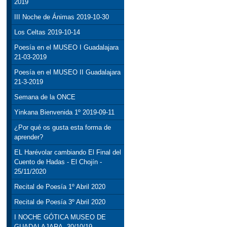
2019
III Noche de Ánimas 2019-10-30
Los Celtas 2019-10-14
Poesía en el MUSEO I Guadalajara
21-03-2019
Poesía en el MUSEO II Guadalajara
21-3-2019
Semana de la ONCE
Yinkana Bienvenida 1º 2019-09-11
¿Por qué os gusta esta forma de
aprender?
EL Harévolar cambiando El Final del
Cuento de Hadas - El Chojín -
25/11/2020
Recital de Poesía 1º Abril 2020
Recital de Poesía 3º Abril 2020
I NOCHE GÓTICA MUSEO DE
GUADALAJARA, 30/10/19