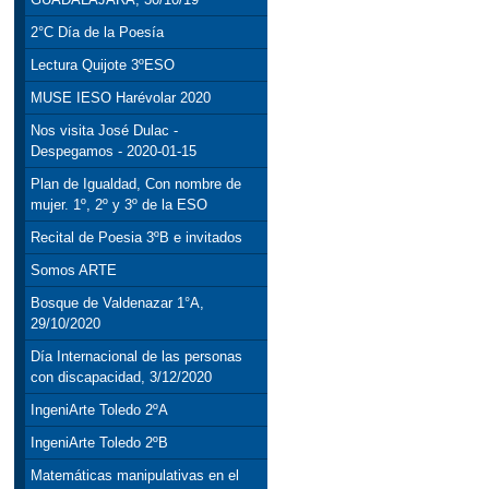
2°C Día de la Poesía
Lectura Quijote 3ºESO
MUSE IESO Harévolar 2020
Nos visita José Dulac -
Despegamos - 2020-01-15
Plan de Igualdad, Con nombre de
mujer. 1º, 2º y 3º de la ESO
Recital de Poesia 3ºB e invitados
Somos ARTE
Bosque de Valdenazar 1°A,
29/10/2020
Día Internacional de las personas
con discapacidad, 3/12/2020
IngeniArte Toledo 2ºA
IngeniArte Toledo 2ºB
Matemáticas manipulativas en el