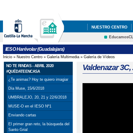
Pa
co
pri
NUESTRO CENTRO
EducamosC
ANUNCIOS Y PREMIO
CRFP
IESO Harévolar (Guadalajara)
Inicio
»
Nuestro Centro
»
Galería Multimedia
»
Galería de Vídeos
Se encuentra usted aquí
Valdenazar 3C, 
NO TE RINDAS - ABRIL 2020
#QUÉDATEENCASA
¿Te animas? Hoy te quiero imagiar
Día Muse, 15/6/2018
UMBRALEJO, 20, 21 y 22/6/2018
MUSE-O en el IESO Nº1
Enviando cartas
El primer gran reto, la búsqueda del
Santo Grial