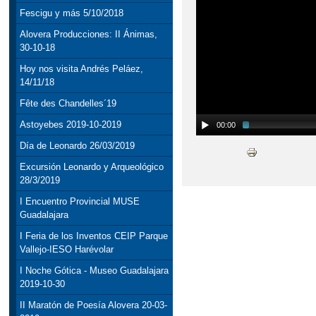
Fescigu y más 5/10/2018
Alovera Producciones: II Ánimas,
30-10-18
Hoy nos visita Andrés Peláez,
14/11/18
Fête des Chandelles´19
Astoyebes 2019-10-2019
00:00
Día de Leonardo 26/03/2019
Excursión Leonardo y Arqueológico
28/3/2019
I Encuentro Provincial MUSE
Guadalajara
I Feria de los Inventos CEIP Parque
Vallejo-IESO Harévolar
I Noche Gótica - Museo Guadalajara
2019-10-30
II Maratón de Poesía Alovera 20-03-