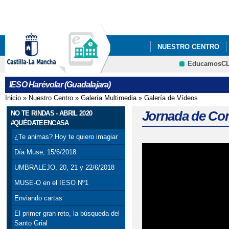
Pa
co
pri
NUESTRO CENTRO
EducamosC
ANUNCIOS Y PREMIO
CRFP
IESO Harévolar (Guadalajara)
Inicio
»
Nuestro Centro
»
Galería Multimedia
»
Galería de Vídeos
Se encuentra usted aquí
Jornada de Con
NO TE RINDAS - ABRIL 2020
#QUÉDATEENCASA
¿Te animas? Hoy te quiero imagiar
Día Muse, 15/6/2018
UMBRALEJO, 20, 21 y 22/6/2018
MUSE-O en el IESO Nº1
Enviando cartas
El primer gran reto, la búsqueda del
Santo Grial