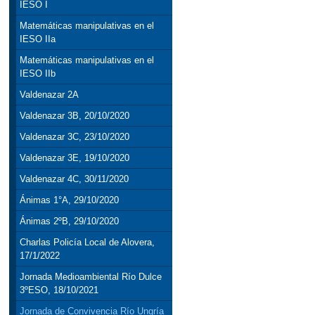
IESO I
Matemáticas manipulativas en el
IESO IIa
Matemáticas manipulativas en el
IESO IIb
Valdenazar 2A
Valdenazar 3B, 20/10/2020
Valdenazar 3C, 23/10/2020
Valdenazar 3E, 19/10/2020
Valdenazar 4C, 30/11/2020
Ánimas 1°A, 29/10/2020
Ánimas 2ºB, 29/10/2020
Charlas Policía Local de Alovera,
17/1/2022
Jornada Medioambiental Río Dulce
3ºESO, 18/10/2021
Jornada de Convivencia Río Ungría