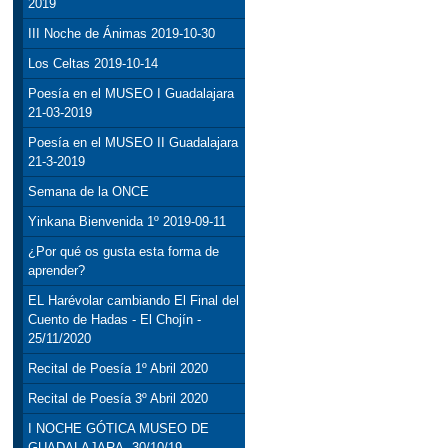
2019
III Noche de Ánimas 2019-10-30
Los Celtas 2019-10-14
Poesía en el MUSEO I Guadalajara
21-03-2019
Poesía en el MUSEO II Guadalajara
21-3-2019
Semana de la ONCE
Yinkana Bienvenida 1º 2019-09-11
¿Por qué os gusta esta forma de
aprender?
EL Harévolar cambiando El Final del
Cuento de Hadas - El Chojín -
25/11/2020
Recital de Poesía 1º Abril 2020
Recital de Poesía 3º Abril 2020
I NOCHE GÓTICA MUSEO DE
GUADALAJARA, 30/10/19