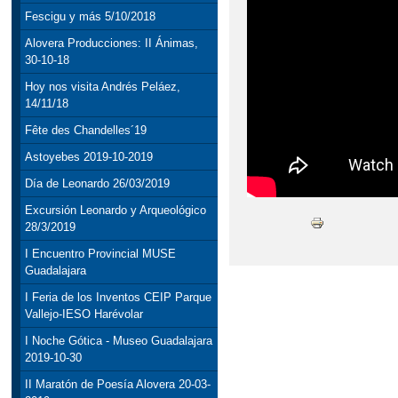
Fescigu y más 5/10/2018
Alovera Producciones: II Ánimas,
30-10-18
Hoy nos visita Andrés Peláez,
14/11/18
Fête des Chandelles´19
Astoyebes 2019-10-2019
Día de Leonardo 26/03/2019
Excursión Leonardo y Arqueológico
28/3/2019
I Encuentro Provincial MUSE
Guadalajara
I Feria de los Inventos CEIP Parque
Vallejo-IESO Harévolar
I Noche Gótica - Museo Guadalajara
2019-10-30
II Maratón de Poesía Alovera 20-03-