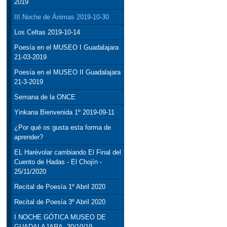
2019
III Noche de Ánimas 2019-10-30
Los Celtas 2019-10-14
Poesía en el MUSEO I Guadalajara
21-03-2019
Poesía en el MUSEO II Guadalajara
21-3-2019
Semana de la ONCE
Yinkana Bienvenida 1º 2019-09-11
¿Por qué os gusta esta forma de
aprender?
EL Harévolar cambiando El Final del
Cuento de Hadas - El Chojín -
25/11/2020
Recital de Poesía 1º Abril 2020
Recital de Poesía 3º Abril 2020
I NOCHE GÓTICA MUSEO DE
GUADALAJARA, 30/10/19