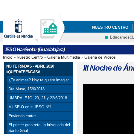
Pa
co
pri
NUESTRO CENTRO
EducamosC
ANUNCIOS Y PREMIO
CRFP
IESO Harévolar (Guadalajara)
Inicio
»
Nuestro Centro
»
Galería Multimedia
»
Galería de Vídeos
Se encuentra usted aquí
III Noche de Á
NO TE RINDAS - ABRIL 2020
#QUÉDATEENCASA
¿Te animas? Hoy te quiero imagiar
Día Muse, 15/6/2018
UMBRALEJO, 20, 21 y 22/6/2018
MUSE-O en el IESO Nº1
Enviando cartas
El primer gran reto, la búsqueda del
Santo Grial