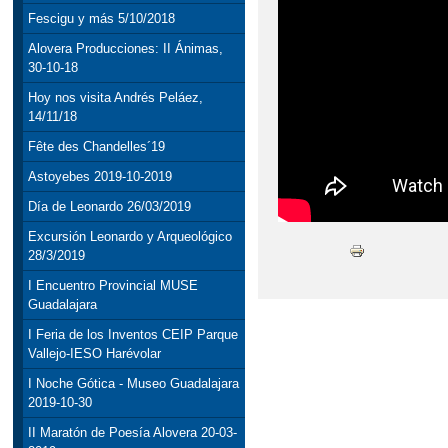
Fescigu y más 5/10/2018
Alovera Producciones: II Ánimas,
30-10-18
Hoy nos visita Andrés Peláez,
14/11/18
Fête des Chandelles´19
Astoyebes 2019-10-2019
Día de Leonardo 26/03/2019
Excursión Leonardo y Arqueológico
28/3/2019
I Encuentro Provincial MUSE
Guadalajara
I Feria de los Inventos CEIP Parque
Vallejo-IESO Harévolar
I Noche Gótica - Museo Guadalajara
2019-10-30
II Maratón de Poesía Alovera 20-03-