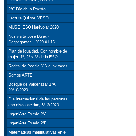
2°C Día de la Poesía
Lectura Quijote 3ºESO
MUSE IESO Harévolar 2020
Nos visita José Dulac -
Despegamos - 2020-01-15
Plan de Igualdad, Con nombre de
mujer. 1º, 2º y 3º de la ESO
Recital de Poesia 3ºB e invitados
Somos ARTE
Bosque de Valdenazar 1°A,
29/10/2020
Día Internacional de las personas
con discapacidad, 3/12/2020
IngeniArte Toledo 2ºA
IngeniArte Toledo 2ºB
Matemáticas manipulativas en el