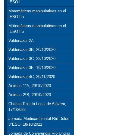
IESO I
Matemáticas manipulativas en el
IESO IIa
Matemáticas manipulativas en el
IESO IIb
Valdenazar 2A
Valdenazar 3B, 20/10/2020
Valdenazar 3C, 23/10/2020
Valdenazar 3E, 19/10/2020
Valdenazar 4C, 30/11/2020
Ánimas 1°A, 29/10/2020
Ánimas 2ºB, 29/10/2020
Charlas Policía Local de Alovera,
17/1/2022
Jornada Medioambiental Río Dulce
3ºESO, 18/10/2021
Jornada de Convivencia Río Ungría