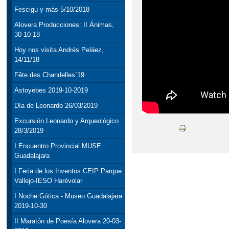
Fescigu y más 5/10/2018
Alovera Producciones: II Ánimas,
30-10-18
Hoy nos visita Andrés Peláez,
14/11/18
Fête des Chandelles´19
Astoyebes 2019-10-2019
Día de Leonardo 26/03/2019
Excursión Leonardo y Arqueológico
28/3/2019
I Encuentro Provincial MUSE
Guadalajara
I Feria de los Inventos CEIP Parque
Vallejo-IESO Harévolar
I Noche Gótica - Museo Guadalajara
2019-10-30
II Maratón de Poesía Alovera 20-03-