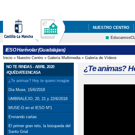
Pa
co
pri
NUESTRO CENTRO
EducamosC
ANUNCIOS Y PREMIO
CRFP
IESO Harévolar (Guadalajara)
Inicio
»
Nuestro Centro
»
Galería Multimedia
»
Galería de Vídeos
Se encuentra usted aquí
¿Te animas? Ho
NO TE RINDAS - ABRIL 2020
#QUÉDATEENCASA
¿Te animas? Hoy te quiero imagiar
Día Muse, 15/6/2018
UMBRALEJO, 20, 21 y 22/6/2018
MUSE-O en el IESO Nº1
Enviando cartas
El primer gran reto, la búsqueda del
Santo Grial