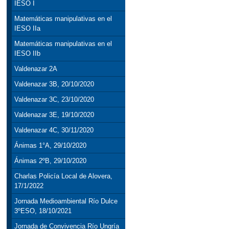
IESO I
Matemáticas manipulativas en el
IESO IIa
Matemáticas manipulativas en el
IESO IIb
Valdenazar 2A
Valdenazar 3B, 20/10/2020
Valdenazar 3C, 23/10/2020
Valdenazar 3E, 19/10/2020
Valdenazar 4C, 30/11/2020
Ánimas 1°A, 29/10/2020
Ánimas 2ºB, 29/10/2020
Charlas Policía Local de Alovera,
17/1/2022
Jornada Medioambiental Río Dulce
3ºESO, 18/10/2021
Jornada de Convivencia Río Ungría