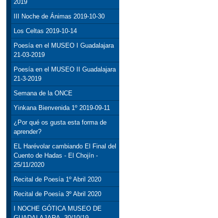
2019
III Noche de Ánimas 2019-10-30
Los Celtas 2019-10-14
Poesía en el MUSEO I Guadalajara
21-03-2019
Poesía en el MUSEO II Guadalajara
21-3-2019
Semana de la ONCE
Yinkana Bienvenida 1º 2019-09-11
¿Por qué os gusta esta forma de
aprender?
EL Harévolar cambiando El Final del
Cuento de Hadas - El Chojín -
25/11/2020
Recital de Poesía 1º Abril 2020
Recital de Poesía 3º Abril 2020
I NOCHE GÓTICA MUSEO DE
GUADALAJARA, 30/10/19