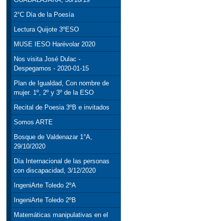
2°C Día de la Poesía
Lectura Quijote 3ºESO
MUSE IESO Harévolar 2020
Nos visita José Dulac -
Despegamos - 2020-01-15
Plan de Igualdad, Con nombre de
mujer. 1º, 2º y 3º de la ESO
Recital de Poesia 3ºB e invitados
Somos ARTE
Bosque de Valdenazar 1°A,
29/10/2020
Día Internacional de las personas
con discapacidad, 3/12/2020
IngeniArte Toledo 2ºA
IngeniArte Toledo 2ºB
Matemáticas manipulativas en el