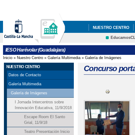
Pa
co
pri
NUESTRO CENTRO
EducamosC
ANUNCIOS Y PREMIO
CRFP
IESO Harévolar (Guadalajara)
Inicio
»
Nuestro Centro
»
Galería Multimedia
»
Galería de Imágenes
Se encuentra usted aquí
Concurso porta
NUESTRO CENTRO
Datos de Contacto
Galería Multimedia
Galería de Imágenes
I Jornada Intercentros sobre
Innovación Educativa, 11/9/2018
Escape Room El Santo
Grial, 11/9/18
Teatro Presentación Inicio