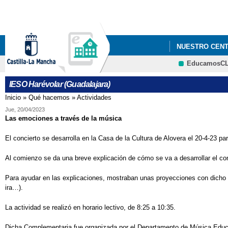
NUESTRO CEN
EducamosC
IESO Harévolar (Guadalajara)
Inicio
»
Qué hacemos
»
Actividades
Se encuentra usted aquí
Jue, 20/04/2023
Las emociones a través de la música
El concierto se desarrolla en la Casa de la Cultura de Alovera el 20-4-23 p
Al comienzo se da una breve explicación de cómo se va a desarrollar el conc
Para ayudar en las explicaciones, mostraban unas proyecciones con dicho p
ira…).
La actividad se realizó en horario lectivo, de 8:25 a 10:35.
Dicha Complementaria fue organizada por el Departamento de Música Educ