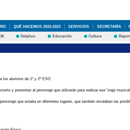
Pasar al
contenido
principal
TRO
QUÉ HACEMOS 2022-2023
SERVICIOS
SECRETARÍA
LM
Delphos
Educación
Cultura
Depor
ara los alumnos de 1º y 2º ESO.
ierto y presentan al personaje que utilizarán para realizar ese “viaje musica
ersonaje que estaba en diferentes lugares, que también emulaban las posible
ación Física.