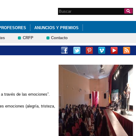
Search this site
Formulario de
búsqueda
PROFESORES
ANUNCIOS Y PREMIOS
tes
CRFP
Contacto
l a través de las emociones”.
s emociones (alegría, tristeza,