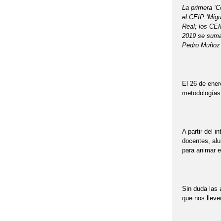
La primera ‘C
el CEIP ‘Migu
Real; los CEI
2019 se sumar
Pedro Muñoz (
El 26 de ener
metodologías 
A partir del i
docentes, alu
para animar e
Sin duda las 
que nos lleve