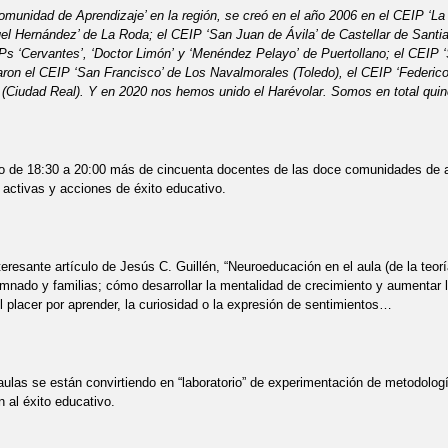
omunidad de Aprendizaje’ en la región, se creó en el año 2006 en el CEIP ‘La 
el Hernández’ de La Roda; el CEIP ‘San Juan de Ávila’ de Castellar de Santiag
Ps ‘Cervantes’, ‘Doctor Limón’ y ‘Menéndez Pelayo’ de Puertollano; el CEIP 
on el CEIP ‘San Francisco’ de Los Navalmorales (Toledo), el CEIP ‘Federico
Ciudad Real). Y en 2020 nos hemos unido el Harévolar. Somos en total quince
o de 18:30 a 20:00 más de cincuenta docentes de las doce comunidades de ap
activas y acciones de éxito educativo.
nteresante artículo de Jesús C. Guillén, “Neuroeducación en el aula (de la teor
mnado y familias; cómo desarrollar la mentalidad de crecimiento y aumentar
l placer por aprender, la curiosidad o la expresión de sentimientos…
aulas se están convirtiendo en “laboratorio” de experimentación de metodolog
n al éxito educativo.