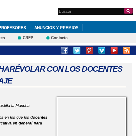
Search this site
Formulario de
búsqueda
PROFESORES
ANUNCIOS Y PREMIOS
tes
CRFP
Contacto
O HARÉVOLAR CON LOS DOCENTES
AJE
astilla la Mancha.
os en los que los
docentes
cativa en general para