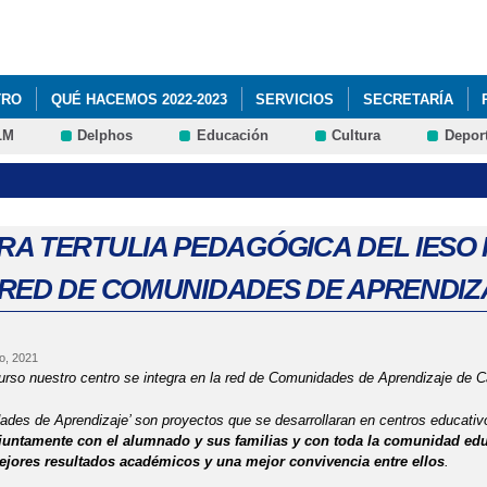
Pasar al
contenido
principal
TRO
QUÉ HACEMOS 2022-2023
SERVICIOS
SECRETARÍA
LM
Delphos
Educación
Cultura
Depor
RA TERTULIA PEDAGÓGICA DEL IES
 RED DE COMUNIDADES DE APRENDIZ
o, 2021
urso nuestro centro se integra en la red de Comunidades de Aprendizaje d
e C
des de Aprendizaje’ son proyectos que se desarrollaran en centros educativ
juntamente con el alumnado y sus familias y con toda la comunidad edu
jores resultados académicos y una mejor convivencia entre ellos
.