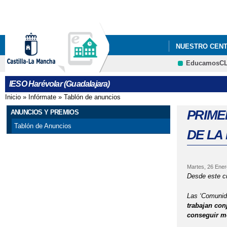
NUESTRO CEN
EducamosC
IESO Harévolar (Guadalajara)
Inicio
»
Infórmate
»
Tablón de anuncios
Se encuentra usted aquí
PRIME
ANUNCIOS Y PREMIOS
Tablón de Anuncios
DE LA
Martes, 26 Ener
Des
de este c
Las ‘Comunida
trabajan con
conseguir me