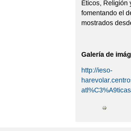
Éticos, Religión 
fomentando el de
mostrados desde 
Galería de imá
http://ieso-
harevolar.centr
atl%C3%A9ticas-