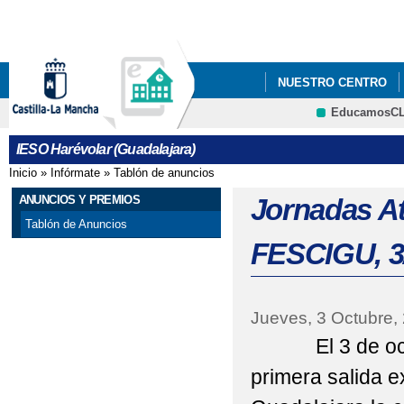
Pa
co
pri
NUESTRO CENTRO
EducamosC
ANUNCIOS Y PREMIO
CRFP
IESO Harévolar (Guadalajara)
Inicio
»
Infórmate
»
Tablón de anuncios
Se encuentra usted aquí
ANUNCIOS Y PREMIOS
Jornadas At
Tablón de Anuncios
FESCIGU, 3
Jueves, 3 Octubre,
El 3 de octub
primera salida e