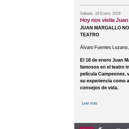
Sábado, 19 Enero, 2019
Hoy nos visita Juan 
JUAN MARGALLO NOS
TEATRO
Álvaro Fuentes Lozano,
El 18 de enero Juan Ma
famosos en el teatro i
película Campeones, v
su experiencia como ac
consejos de vida.
Leer más
sobre Hoy nos visi
Páginas