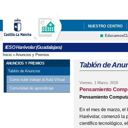
Pa
co
pri
NUESTRO CENTRO
EducamosC
ANUNCIOS Y PREMIO
CRFP
IESO Harévolar (Guadalajara)
Inicio
»
Anuncios y Premios
Se encuentra usted aquí
Tablón de Anu
ANUNCIOS Y PREMIOS
Tablón de Anuncios
Como subir trabajo al Aula Virtual
Viernes, 1 Marzo, 2019
Comunidad de aprendizaje
Pensamiento Comput
Pensamiento Computac
En el mes de marzo, el 
Harévolar, comenzó la p
científico tecnológico, 