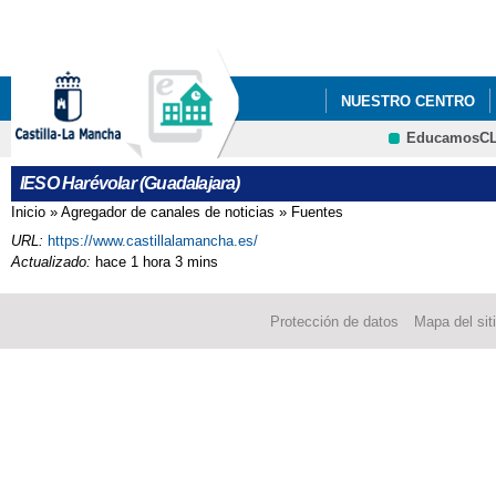
Pa
co
pri
NUESTRO CENTRO
EducamosC
ANUNCIOS Y PREMIO
CRFP
IESO Harévolar (Guadalajara)
Inicio
»
Agregador de canales de noticias
»
Fuentes
Se encuentra usted aquí
URL:
https://www.castillalamancha.es/
Actualizado:
hace 1 hora 3 mins
Protección de datos
Mapa del sit